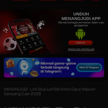
UNDUH
MENANGJUDI APP
Nikmati berbagai permainan dalam satu
genggaman
UNDUH
PANDUAN INSTALASI
MENANGJUDI : Link Situs Judi Slot Online Gacor Maxwin
Gampang Cuan 2026