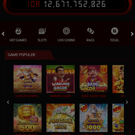
IDR
12,671,752,026
HOT GAMES
SLOTS
LIVE CASINO
RACE
TOGEL
OL
GAME POPULER
GATES OF OLYMPUS POP
WARUNG GACOR
BANG GACOR 1000
NEZHA 2
FORTUNE GEMS 500
MAHJONG WAYS
GATES OF OLYMPUS 1000