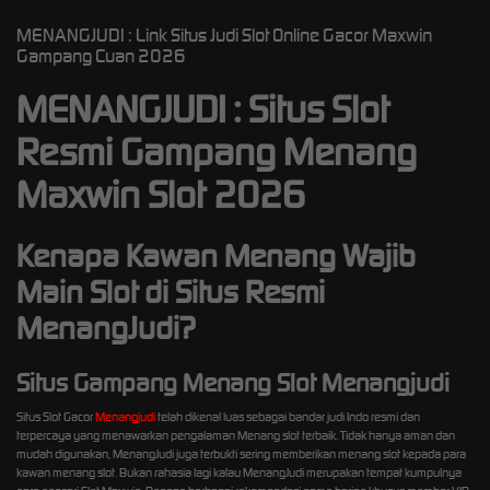
MENANGJUDI : Link Situs Judi Slot Online Gacor Maxwin
Gampang Cuan 2026
MENANGJUDI : Situs Slot
Resmi Gampang Menang
Maxwin Slot 2026
Kenapa Kawan Menang Wajib
Main Slot di Situs Resmi
MenangJudi?
Situs Gampang Menang Slot Menangjudi
Situs Slot Gacor
Menangjudi
telah dikenal luas sebagai bandar judi Indo resmi dan
terpercaya yang menawarkan pengalaman Menang slot terbaik. Tidak hanya aman dan
mudah digunakan, MenangJudi juga terbukti sering memberikan menang slot kepada para
kawan menang slot. Bukan rahasia lagi kalau MenangJudi merupakan tempat kumpulnya