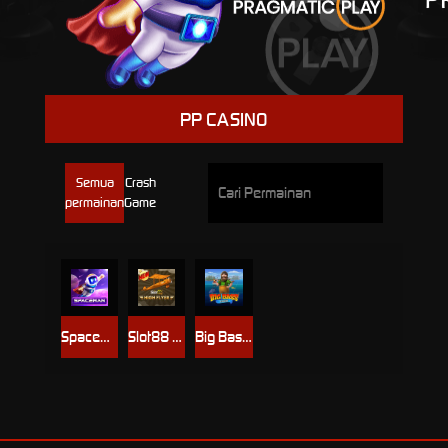
PP CASINO
Semua
Crash
permainan
Game
Spaceman
Slot88 High Flyer
Big Bass Crash