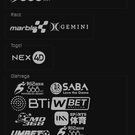
Race
Togel
Olahraga