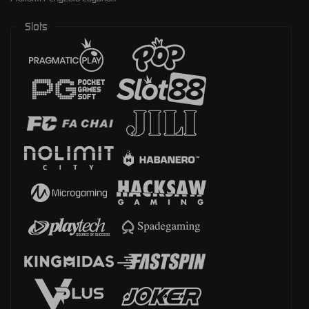
Slots