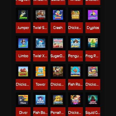
Jumper
Twist San Quentin
Crash
Chicken Banana
Cryptos
Limbo
Twist X-mas
SugarDaddy
Pengu Sport
Frog Road
Chicken Shoot
Tower
Chicken Road Gold
Fish Road
Chicken Road Race
Diver
Fish Boom
Penalty Nations Cup
Chicken Road Vegas
Squid Gamebler