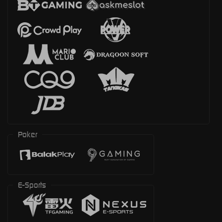
Poker
E-Sports