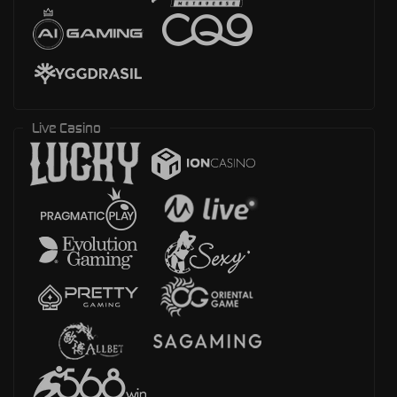
Live Casino