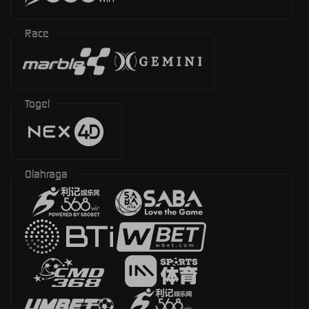
Race
Togel
Olahraga