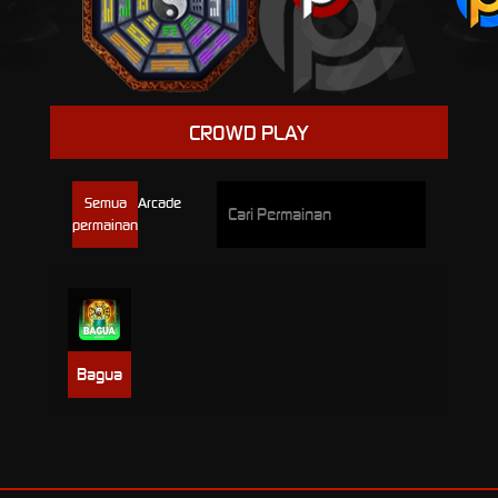
CROWD PLAY
Semua
Arcade
permainan
Bagua