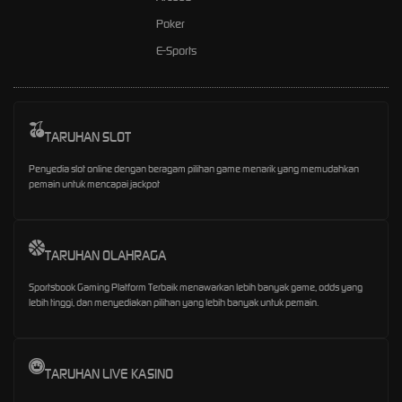
Poker
E-Sports
TARUHAN SLOT
Penyedia slot online dengan beragam pilihan game menarik yang memudahkan
pemain untuk mencapai jackpot
TARUHAN OLAHRAGA
Sportsbook Gaming Platform Terbaik menawarkan lebih banyak game, odds yang
lebih tinggi, dan menyediakan pilihan yang lebih banyak untuk pemain.
TARUHAN LIVE KASINO