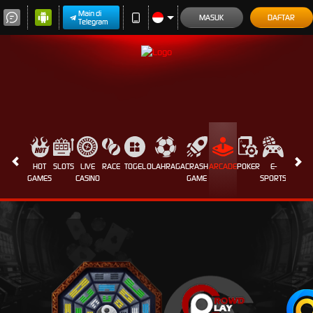
Main di
MASUK
DAFTAR
Telegram
HOT
SLOTS
LIVE
RACE
TOGEL
OLAHRAGA
CRASH
ARCADE
POKER
E-
PROMO
GAMES
CASINO
GAME
SPORTS